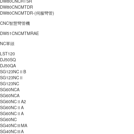
DW80CNCHTSR
DW80CNCMTDR
DW80CNCMTDR-(伺服彎管)
CNC智慧彎管機
DW51CNCMTMRAE
NC單頭
LST120
DJ50SQ
DJ50QA
SG123NCⅡB
SG123NCⅡ
SG123NC
SG60NCA
SG60NCA
SG60NCⅡA2
SG60NCⅡA
SG60NCⅡA
SG60NC
SG40NCⅢMA
SG40NCⅢA