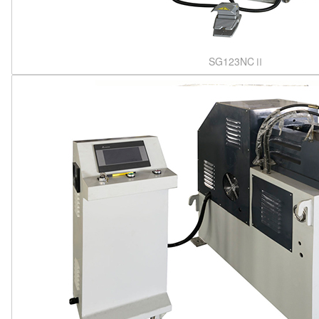
SG123NCⅡ