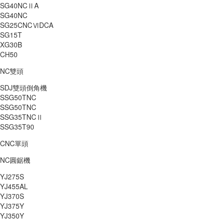
SG40NCⅡA
SG40NC
SG25CNCⅥDCA
SG15T
XG30B
CH50
NC雙頭
SDJ雙頭倒角機
SSG50TNC
SSG50TNC
SSG35TNCⅡ
SSG35T90
CNC單頭
NC圓鋸機
YJ275S
YJ455AL
YJ370S
YJ375Y
YJ350Y