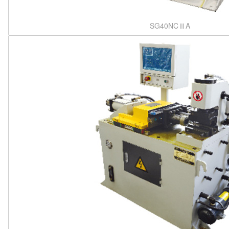
SG40NCⅢA