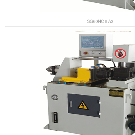
SG60NCⅡA2