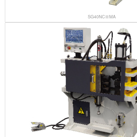
SG40NCⅢMA