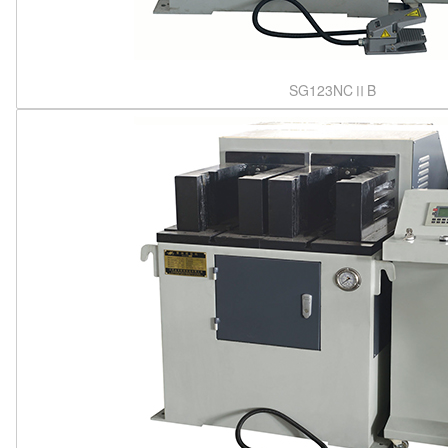
SG123NCⅡB