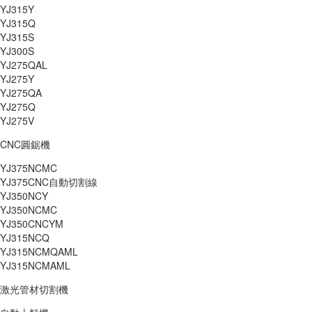
YJ315Y
YJ315Q
YJ315S
YJ300S
YJ275QAL
YJ275Y
YJ275QA
YJ275Q
YJ275V
CNC圓鋸機
YJ375NCMC
YJ375CNC自動切割線
YJ350NCY
YJ350NCMC
YJ350CNCYM
YJ315NCQ
YJ315NCMQAML
YJ315NCMAML
激光管材切割機