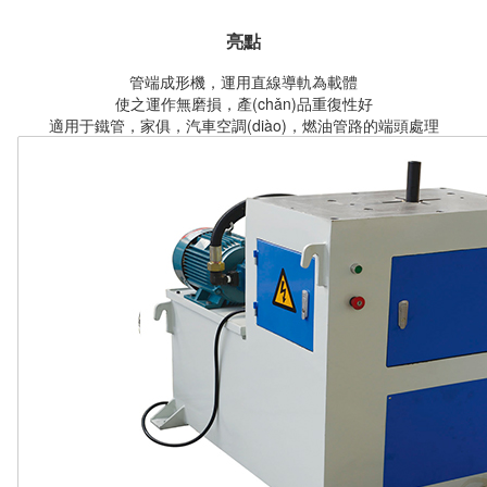
亮點
管端成形機，運用直線導軌為載體
使之運作無磨損，產(chǎn)品重復性好
適用于鐵管，家俱，汽車空調(diào)，燃油管路的端頭處理