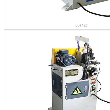
LST120