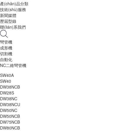
產(chǎn)品分類
技術(shù)服務
新聞媒體
歷屆型錄
聯(lián)系我們
彎管機
成形機
切割機
自動化
NC二維彎管機
SW40A
SW40
DW38NCB
DW28S
DW38NC
DW38NCU
DW50NC
DW50NCB
DW75NCB
DW80NCB